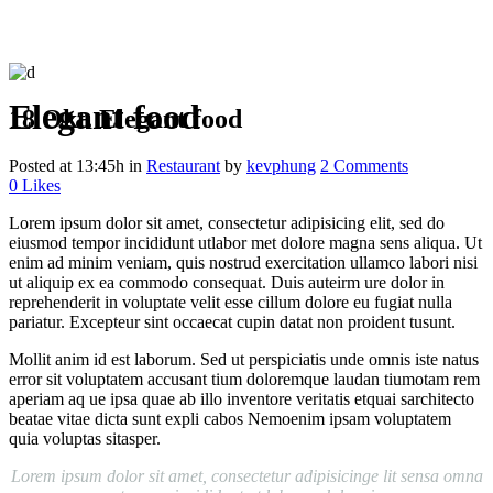
Elegant food
18 Okt.
Elegant food
Posted at 13:45h
in
Restaurant
by
kevphung
2 Comments
0
Likes
Lorem ipsum dolor sit amet, consectetur adipisicing elit, sed do
eiusmod tempor incididunt utlabor met dolore magna sens aliqua. Ut
enim ad minim veniam, quis nostrud exercitation ullamco labori nisi
ut aliquip ex ea commodo consequat. Duis auteirm ure dolor in
reprehenderit in voluptate velit esse cillum dolore eu fugiat nulla
pariatur. Excepteur sint occaecat cupin datat non proident tusunt.
Mollit anim id est laborum. Sed ut perspiciatis unde omnis iste natus
error sit voluptatem accusant tium doloremque laudan tiumotam rem
aperiam aq ue ipsa quae ab illo inventore veritatis etquai sarchitecto
beatae vitae dicta sunt expli cabos Nemoenim ipsam voluptatem
quia voluptas sitasper.
Lorem ipsum dolor sit amet, consectetur adipisicinge lit sensa omna